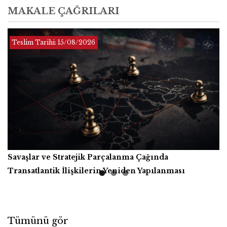
MAKALE ÇAĞRILARI
Teslim Tarihi:
Teslim Tarihi: Sınırsız
01/12/2026
Teslim Tarihi:
15/08/2026
Savaşlar ve Stratejik Parçalanma Çağında
Yapay Zekâ, Üretici Güçler ve İnsanlığın Ortak Refahı
Kitap İncelemesi
Transatlantik İlişkilerin Yeniden Yapılanması
Tümünü gör