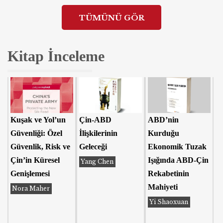
TÜMÜNÜ GÖR
Kitap İnceleme
Kuşak ve Yol’un
Çin-ABD
ABD’nin
Güvenliği: Özel
İlişkilerinin
Kurduğu
Güvenlik, Risk ve
Geleceği
Ekonomik Tuzak
Çin’in Küresel
Işığında ABD-Çin
Yang Chen
Genişlemesi
Rekabetinin
Mahiyeti
Nora Maher
Yi Shaoxuan