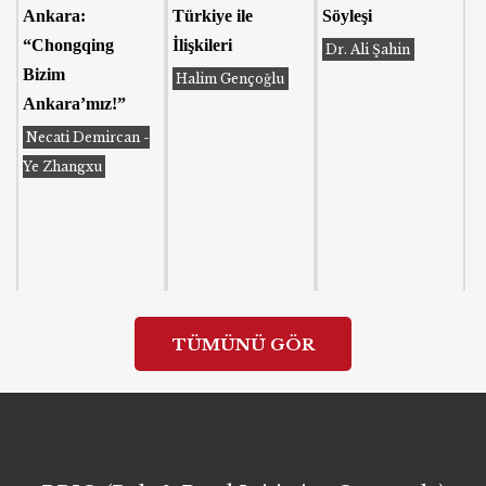
Ankara:
Türkiye ile
Söyleşi
“Chongqing
İlişkileri
Dr. Ali Şahin
Bizim
Halim Gençoğlu
Ankara’mız!”
Necati Demircan -
Ye Zhangxu
TÜMÜNÜ GÖR