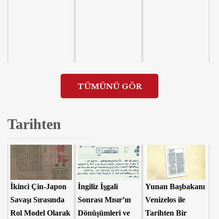
TÜMÜNÜ GÖR
Tarihten
İkinci Çin-Japon
İngiliz İşgali
Yunan Başbakanı
Savaşı Sırasında
Sonrası Mısır’ın
Venizelos ile
Rol Model Olarak
Dönüşümleri ve
Tarihten Bir