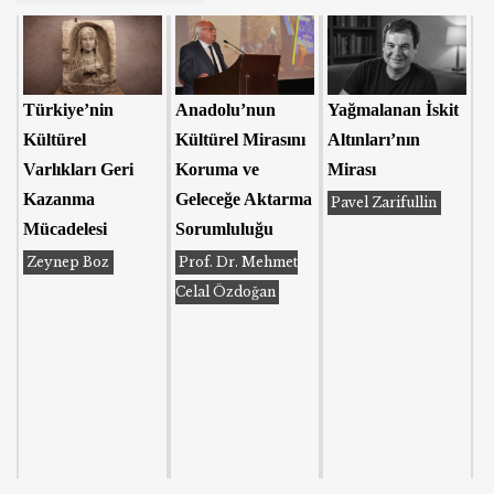
Türkiye’nin
Anadolu’nun
Yağmalanan İskit
Kültürel
Kültürel Mirasını
Altınları’nın
Varlıkları Geri
Koruma ve
Mirası
Kazanma
Geleceğe Aktarma
Pavel Zarifullin
Mücadelesi
Sorumluluğu
Zeynep Boz
Prof. Dr. Mehmet
Celal Özdoğan