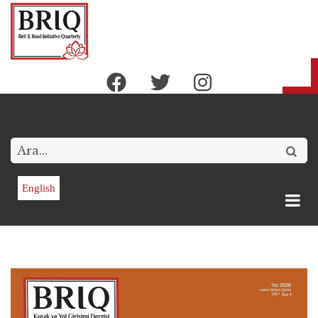
Ana
içeriğe
atla
Arama
English