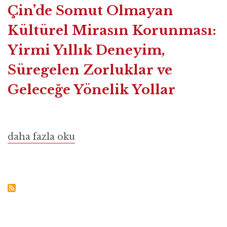
Çin’de Somut Olmayan
Kültürel Mirasın Korunması:
Yirmi Yıllık Deneyim,
Süregelen Zorluklar ve
Geleceğe Yönelik Yollar
Çin’de
daha fazla oku
Somut
Olmayan
Kültürel
Mirasın
Korunması:
Yirmi
Yıllık
Deneyim,
Süregelen