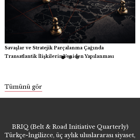
Savaşlar ve Stratejik Parçalanma Çağında
Yapay Zekâ, Üretici Güçler ve İnsanlığın Ortak Refahı
Kitap İncelemesi
Transatlantik İlişkilerin Yeniden Yapılanması
Tümünü gör
BRIQ (Belt & Road Initiative Quarterly)
Türkçe-İngilizce, üç aylık uluslararası siyaset,