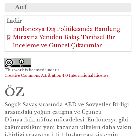
Atıf
Zhang, Q & Du, D. (2025). Endonezya
İndir
Dışpolitikasında Bandung Mirasına Yeniden
Endonezya Dış Politikasında Bandung
Bakış: Tarihsel Bir İnceleme ve Güncel
Mirasına Yeniden Bakış: Tarihsel Bir
Çıkarımlar. BRIQ Kuşak ve Yol Girişimi Dergisi
İnceleme ve Güncel Çıkarımlar
6(3), 293-310.
This work is licensed under a
Creative Commons Attribution 4.0 International License
.
ÖZ
Soğuk Savaş sırasında ABD ve Sovyetler Birliği
arasındaki yoğun çatışma ve Üçüncü
Dünya’daki nüfuz mücadelesi, Endonezya gibi
bağımsızlığını yeni kazanan ülkeleri daha yakın
işbirliği arayışına itti. Uluslararası sistemin