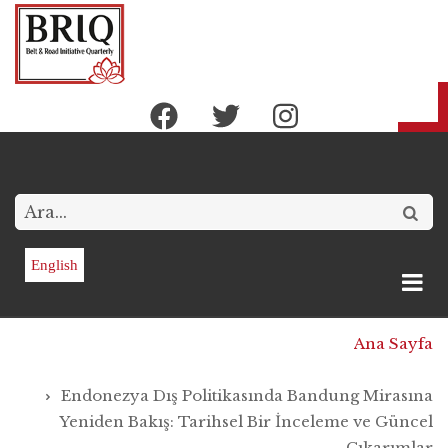
Ana
içeriğe
atla
Arama
English
Sayfa
Ana Sayfa
yolu
Endonezya Dış Politikasında Bandung Mirasına
Yeniden Bakış: Tarihsel Bir İnceleme ve Güncel
Çıkarımlar