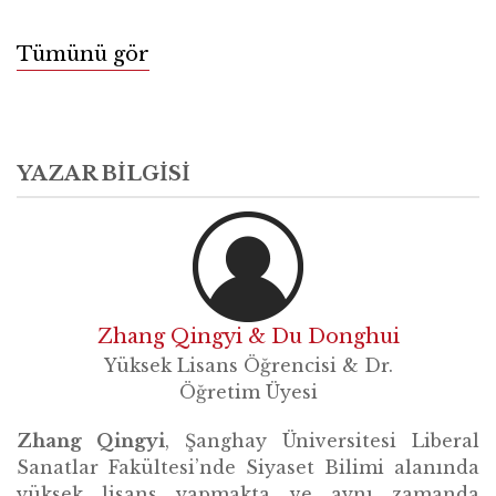
Tümünü gör
YAZAR BILGISI
Zhang Qingyi & Du Donghui
Yüksek Lisans Öğrencisi & Dr.
Öğretim Üyesi
Zhang Qingyi
, Şanghay Üniversitesi Liberal
Sanatlar Fakültesi’nde Siyaset Bilimi alanında
yüksek lisans yapmakta ve aynı zamanda