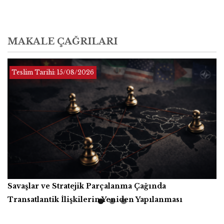
MAKALE ÇAĞRILARI
Teslim Tarihi:
Teslim Tarihi: Sınırsız
01/12/2026
Teslim Tarihi:
15/08/2026
Savaşlar ve Stratejik Parçalanma Çağında
Yapay Zekâ, Üretici Güçler ve İnsanlığın Ortak Refahı
Kitap İncelemesi
Transatlantik İlişkilerin Yeniden Yapılanması