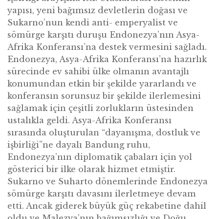
yapısı, yeni bağımsız devletlerin doğası ve
Sukarno’nun kendi anti- emperyalist ve
sömürge karşıtı duruşu Endonezya’nın Asya-
Afrika Konferansı’na destek vermesini sağladı.
Endonezya, Asya-Afrika Konferansı’na hazırlık
sürecinde ev sahibi ülke olmanın avantajlı
konumundan etkin bir şekilde yararlandı ve
konferansın sorunsuz bir şekilde ilerlemesini
sağlamak için çeşitli zorlukların üstesinden
ustalıkla geldi. Asya-Afrika Konferansı
sırasında oluşturulan “dayanışma, dostluk ve
işbirliği”ne dayalı Bandung ruhu,
Endonezya’nın diplomatik çabaları için yol
gösterici bir ilke olarak hizmet etmiştir.
Sukarno ve Suharto dönemlerinde Endonezya
sömürge karşıtı davasını ilerletmeye devam
etti. Ancak giderek büyük güç rekabetine dahil
oldu ve Malezya’nın bağımsızlığı ve Doğu