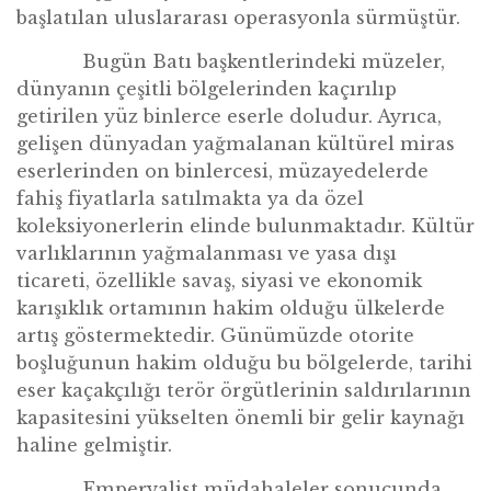
ba
şlatılan uluslararası operasyonla sürmüştür.
Bug
ün Batı başkentlerindeki müzeler,
dünyanın çeşitli b
ö
lgelerinden kaçırılıp
getirilen yüz binlerce eserle doludur. Ayrıca,
geliş
en d
ünyadan yağmalanan kültürel miras
eserlerinden on binlercesi, müzayedelerde
fahiş fiyatlarla satılmakta ya da
ö
zel
koleksiyonerlerin elinde bulunmaktadır. Kültür
varlıklarının yağmalanması ve yasa dışı
ticareti,
ö
zellikle savaş, siyasi ve ekonomik
karışıklık ortamının hakim olduğu ülkelerde
artış g
ö
stermektedir. Günümüzde otorite
boşluğunun hakim olduğu bu b
ö
lgelerde, tarihi
eser kaçakçılığı ter
ö
r
ö
rgütlerinin saldırılarının
kapasitesini yü
kselten
ö
nemli bir gelir kaynağı
haline gelmiştir.
Emperyalist m
üdahaleler sonucunda