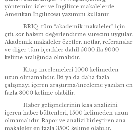
y
ö
ntemini izler ve İngilizce makalelerde
Amerikan İngilizcesi yazımını kullanır.
BRIQ, t
üm
“
akademik makaleler” için
ç
ift k
ö
r hakem değerlendirme sürecini uygular.
Akademik makaleler
ö
zetler, notlar, referanslar
ve diğ
er t
üm içerikler dahil 5000 ila 9000
kelime aralığında olmalıdır.
Kitap incelemeleri 1000 kelimeden
uzun olmamal
ıdır. İki ya da daha fazla
çalışmayı içeren araştırma/inceleme yazıları en
fazla 3000 kelime olabilir.
Haber geli
şmelerinin kısa analizini
iç
eren haber b
ültenleri, 1500 kelimeden uzun
olmamalıdır. Rapor ve analizi birleştiren ana
makaleler en fazla 3500 kelime olabilir.