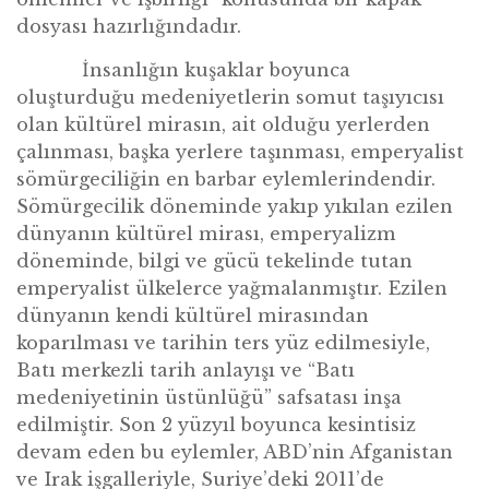
dosyası hazırlığı
ndad
ır.
İ
nsanlığın kuşaklar boyunca
oluşturduğu medeniyetlerin somut taşıyıcısı
olan kültü
rel miras
ın, ait olduğu yerlerden
çalınması, başka yerlere taşınması, emperyalist
s
ö
mürgeciliğin en barbar eylemlerindendir.
S
ö
mürgecilik d
ö
neminde yakıp yıkılan ezilen
dünyanın kültü
rel miras
ı, emperyalizm
d
ö
neminde, bilgi ve gücü tekelinde tutan
emperyalist ülkelerce yağmalanmıştır. Ezilen
dünyanın kendi kültü
rel miras
ından
koparılması ve tarihin ters yüz edilmesiyle,
Batı merkezli tarih anlayışı
ve
“
Batı
medeniyetinin üstünlüğü” safsatası inşa
edilmiştir. Son 2 yüzyıl boyunca kesintisiz
devam eden bu eylemler, ABD
’
nin Afganistan
ve Irak işgalleriyle, Suriye
’
deki 2011
’
de