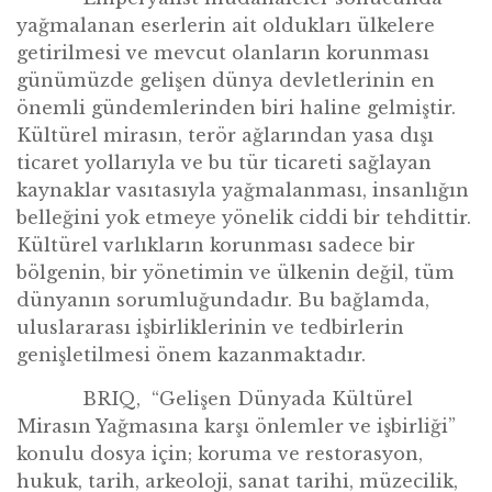
yağmalanan eserlerin ait oldukları ülkelere
getirilmesi ve mevcut olanların korunması
günümüzde geliş
en d
ünya devletlerinin en
ö
nemli gündemlerinden biri haline gelmiştir.
Kültü
rel miras
ın
, ter
ö
r ağlarından yasa dışı
ticaret yollarıyla ve bu tür ticareti sağlayan
kaynaklar vasıtasıyla yağmalanması, insanlığı
n
belle
ğini yok etmeye y
ö
nelik ciddi bir tehdittir.
Kültürel varlıkların korunması sadece bir
b
ö
lgenin, bir y
ö
netimin ve ülkenin değil, tüm
dünyanın sorumluğ
undad
ır. Bu bağlamda,
uluslararası işbirliklerinin ve tedbirlerin
genişletilmesi
ö
nem kazanmaktadır.
BRIQ,
“
Geliş
en D
ünyada Kültü
rel
Miras
ın Yağ
mas
ına karşı önlemler ve işbirliği”
konulu dosya için; koruma ve restorasyon,
hukuk, tarih, arkeoloji, sanat tarihi, müzecilik,