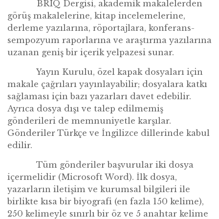
BRIQ Dergisi, akademik makalelerden
g
ö
rüş makalelerine, kitap incelemelerine,
derleme yazılarına, r
ö
portajlara, konferans-
sempozyum raporlarına ve araştırma yazılarına
uzanan geniş bir içerik yelpazesi sunar.
Yay
ın Kurulu,
ö
zel kapak dosyaları için
makale çağrıları yayınlayabilir; dosyalara katkı
sağlaması için bazı yazarları davet edebilir.
Ayrıca dosya dışı ve talep edilmemiş
g
ö
nderileri de memnuniyetle karşılar.
G
ö
nderiler Türkçe ve İngilizce dillerinde kabul
edilir.
T
üm g
ö
nderiler başvurular iki dosya
içermelidir (Microsoft Word). İlk dosya,
yazarların iletişim ve kurumsal bilgileri ile
birlikte kısa bir biyografi (en fazla 150 kelime),
250 kelimeyle sınırlı bir
ö
z ve 5 anahtar kelime