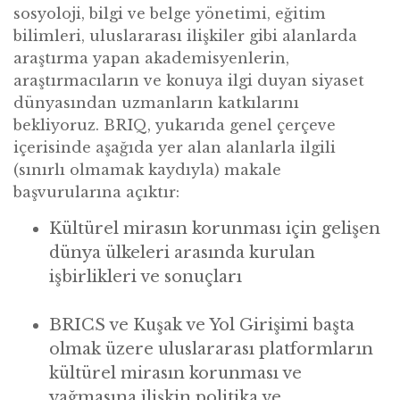
sosyoloji, bilgi ve belge y
ö
netimi, eğitim
bilimleri, uluslararası ilişkiler gibi alanlarda
araştırma yapan akademisyenlerin,
araştırmacıların ve konuya ilgi duyan siyaset
dünyasından uzmanların katkılarını
bekliyoruz. BRIQ, yukarıda genel çerç
eve
i
çerisinde aşağıda yer alan alanlarla ilgili
(sınırlı olmamak kaydıyla) makale
başvurularına açıktır:
Kültü
rel miras
ın korunması için geliş
en
d
ünya ülkeleri arasında kurulan
işbirlikleri ve sonuçları
BRICS ve Kuşak ve Yol Girişimi başta
olmak üzere uluslararası platformların
kültü
rel miras
ın korunması ve
yağ
mas
ına ilişkin politika ve