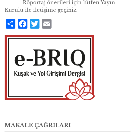
R
ö
portaj
ö
nerileri için lütfen Yayın
Kurulu ile iletişime geçiniz.
Share
Facebook
Twitter
Email
MAKALE ÇAĞRILARI