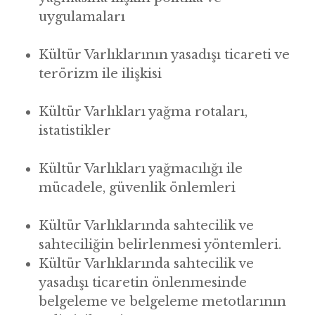
uygulamaları
Kültü
r Varl
ıklarının yasadışı ticareti ve
ter
ö
rizm ile ilişkisi
Kültü
r Varl
ıkları yağ
ma rotalar
ı,
istatistikler
Kültü
r Varl
ıkları yağ
mac
ılığı ile
mücadele, güvenlik
ö
nlemleri
Kültü
r Varl
ıklarında sahtecilik ve
sahteciliğin belirlenmesi y
ö
ntemleri.
Kültü
r Varl
ıklarında sahtecilik ve
yasadışı ticaretin
ö
nlenmesinde
belgeleme ve belgeleme metotlarının