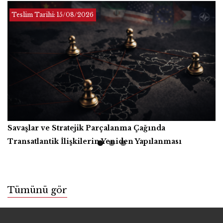
Teslim Tarihi:
Teslim Tarihi: Sınırsız
01/12/2026
Teslim Tarihi:
15/08/2026
Savaşlar ve Stratejik Parçalanma Çağında
Yapay Zekâ, Üretici Güçler ve İnsanlığın Ortak Refahı
Kitap İncelemesi
Transatlantik İlişkilerin Yeniden Yapılanması
Tümünü gör