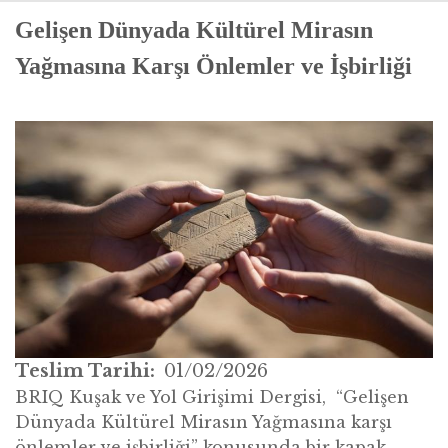
Gelişen Dünyada Kültürel Mirasın
Yağmasına Karşı Önlemler ve İşbirliği
Teslim Tarihi
01/02/2026
BRIQ Ku
şak ve Yol Girişimi Dergisi,
“
Geliş
en
D
ünyada Kültü
rel Miras
ın Yağ
mas
ına karşı
önlemler ve işbirliği” konusunda bir kapak