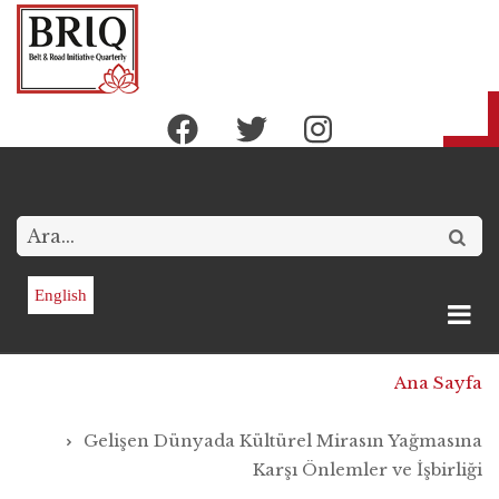
Ana
içeriğe
atla
Arama
English
Sayfa
Ana Sayfa
yolu
Gelişen Dünyada Kültürel Mirasın Yağmasına
Karşı Önlemler ve İşbirliği