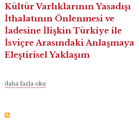
Kültür Varlıklarının Yasadışı
İthalatının Önlenmesi ve
İadesine İlişkin Türkiye ile
İsviçre Arasındaki Anlaşmaya
Eleştirisel Yaklaşım
Kültür
daha fazla oku
Varlıklarının
Yasadışı
İthalatının
Önlenmesi
ve
İadesine
İlişkin
Türkiye
ile