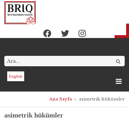
Ana
içeriğe
atla
Arama
English
Sayfa
Ana Sayfa
asimetrik hükümler
yolu
asimetrik hükümler