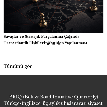
Savaşlar ve Stratejik Parçalanma Çağında
Yapay Zekâ, Üretici Güçler ve İnsanlığın Ortak Refahı
Kitap İncelemesi
Transatlantik İlişkilerin Yeniden Yapılanması
Tümünü gör
BRIQ (Belt & Road Initiative Quarterly)
Türkçe-İngilizce, üç aylık uluslararası siyaset,