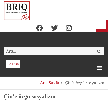
Ana
içeriğe
atla
Arama
English
Sayfa
Ana Sayfa
Çin’e özgü sosyalizm
yolu
Çin’e özgü sosyalizm