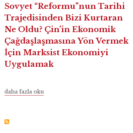
Sovyet “Reformu”nun Tarihi
Trajedisinden Bizi Kurtaran
Ne Oldu? Çin’in Ekonomik
Çağdaşlaşmasına Yön Vermek
İçin Marksist Ekonomiyi
Uygulamak
Sovyet
daha fazla oku
“Reformu”nun
Tarihi
Trajedisinden
Bizi
Kurtaran
Ne
Oldu?