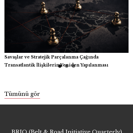
Savaşlar ve Stratejik Parçalanma Çağında
Yapay Zekâ, Üretici Güçler ve İnsanlığın Ortak Refahı
Kitap İncelemesi
Transatlantik İlişkilerin Yeniden Yapılanması
Tümünü gör
BRIQ (Belt & Road Initiative Quarterly)