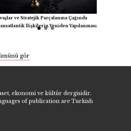
vaşlar ve Stratejik Parçalanma Çağında
pay Zekâ, Üretici Güçler ve İnsanlığın
tap İncelemesi
ansatlantik İlişkilerin Yeniden Yapılanması
tak Refahı
ümünü gör
aset, ekonomi ve kültür dergisidir.
anguages of publication are Turkish