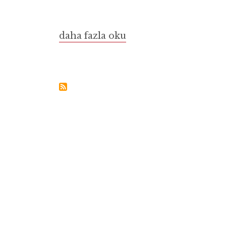
Yağmalanan
daha fazla oku
İskit
Altınları’nın
Mirası
hakkında