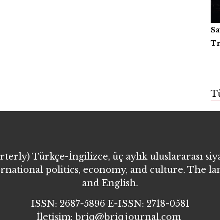
Sa
Ya
Ki
Tr
Or
T
erly) Türkçe-İngilizce, üç aylık uluslararası siy
ernational politics, economy, and culture. The l
and English.
ISSN: 2687-5896 E-ISSN: 2718-0581
İletişim: briq@briqjournal.com