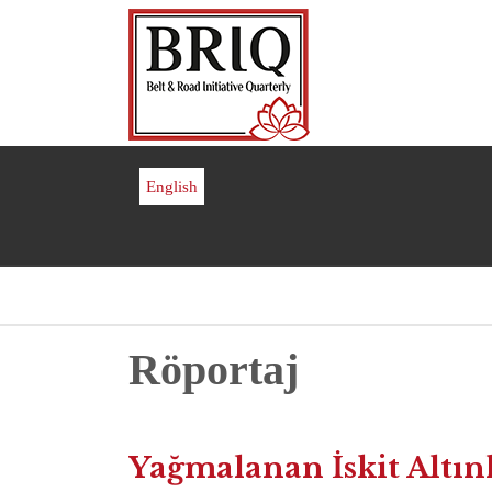
Ana
içeriğe
atla
English
Sayfa
Röportaj
yolu
Yağmalanan İskit Altınl