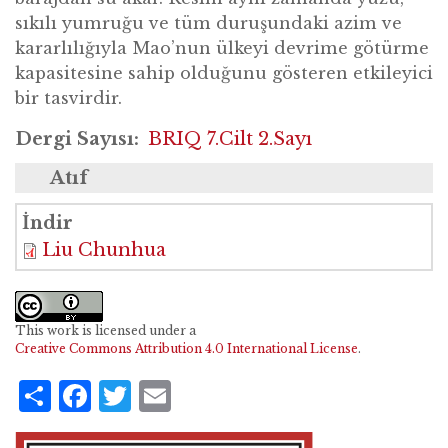
sıkılı yumruğu ve tüm duruşundaki azim ve
kararlılığıyla Mao’nun ülkeyi devrime götürme
kapasitesine sahip olduğunu gösteren etkileyici
bir tasvirdir.
Dergi Sayısı
BRIQ 7.Cilt 2.Sayı
Atıf
[Liu Chunhua resmi]. (2026). Anyuan’a
İndir
Giderken Başkan Mao, 1967. BRIQ Kuşak ve Yol
Liu Chunhua
Girişimi Dergisi, 7(2), 252.
This work is licensed under a
Creative Commons Attribution 4.0 International License
.
Share
Facebook
Twitter
Email