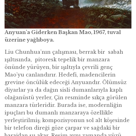
Anyuan’a Giderken Başkan Mao, 1967, tuval
üzerine yağlıboya.
Liu Chunhua’nın çalışması, berrak bir sabah
ışıltısında, pitoresk tepelik bir manzara
önünde yürüyen, bir ışıltıyla çevrili genç
Mao’yu canlandırır. Hedefi, madencilerin
grevine öncülük edeceği Anyuandır. Ölümsüz
diyarlar ya da dağın sisli dumanlarıyla kaplı
olağanüstü yerler, Çin resminde sıkça görülen
manzara türleridir. Burada ise, modernliğin
ipuçları bu dumanlı manzaraya özellikle
yerleştirilmiş; kompozisyonun sol alt köşesinde
bir telefon direği göze çarpar ve sağdaki bir
barajdan su akar. Resim aynı zamanda yüzü,