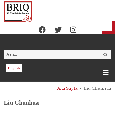
Ana
içeriğe
atla
Arama
English
Sayfa
Ana Sayfa
Liu Chunhua
yolu
Liu Chunhua