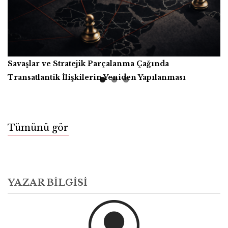
Savaşlar ve Stratejik Parçalanma Çağında
Yapay Zekâ, Üretici Güçler ve İnsanlığın Ortak Refahı
Kitap İncelemesi
Transatlantik İlişkilerin Yeniden Yapılanması
Tümünü gör
YAZAR BILGISI