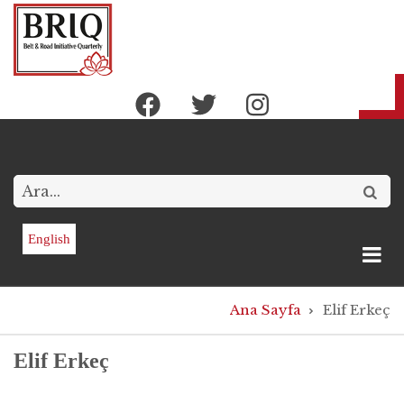
Ana
içeriğe
atla
Arama
English
Sayfa
Ana Sayfa
Elif Erkeç
yolu
Elif Erkeç