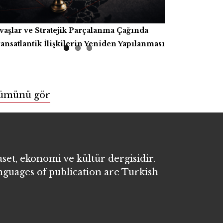
vaşlar ve Stratejik Parçalanma Çağında
pay Zekâ, Üretici Güçler ve İnsanlığın
tap İncelemesi
ansatlantik İlişkilerin Yeniden Yapılanması
tak Refahı
ümünü gör
aset, ekonomi ve kültür dergisidir.
anguages of publication are Turkish