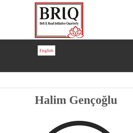
Ana
içeriğe
atla
English
Sayfa
Halim Gençoğlu
yolu