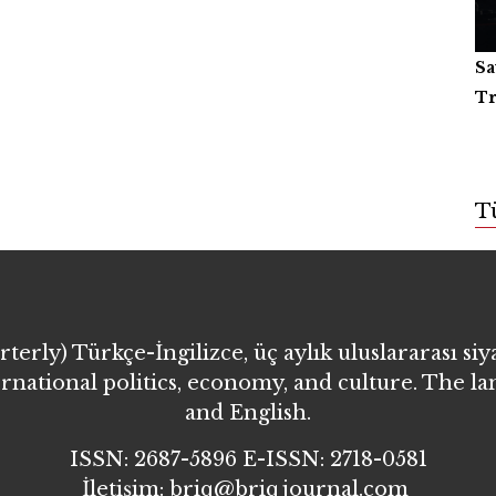
Sa
Ya
Ki
Tr
Or
T
erly) Türkçe-İngilizce, üç aylık uluslararası siy
ernational politics, economy, and culture. The l
and English.
ISSN: 2687-5896 E-ISSN: 2718-0581
İletişim: briq@briqjournal.com