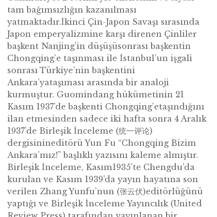
tam bağımsızlığın kazanılması
yatmaktadır.İkinci Çin-Japon Savaşı sırasında
Japon emperyalizmine karşı direnen Çinliler
başkent Nanjing’in düşüşüsonrası başkentin
Chongqing’e taşınması ile İstanbul’un işgali
sonrası Türkiye’nin başkentini
Ankara’yataşıması arasında bir analoji
kurmuştur. Guomindang hükümetinin 21
Kasım 1937’de başkenti Chongqing’etaşındığını
ilan etmesinden sadece iki hafta sonra 4 Aralık
1937’de Birleşik İnceleme (统一评论)
dergisinineditörü Yun Fu “Chongqing Bizim
Ankara’mız!” başlıklı yazısını kaleme almıştır.
Birleşik İnceleme, Kasım1935’te Chengdu’da
kurulan ve Kasım 1939’da yayın hayatına son
verilen Zhang Yunfu’nun (张云伏)editörlüğünü
yaptığı ve Birleşik İnceleme Yayıncılık (United
Review Press) tarafından yayınlanan bir