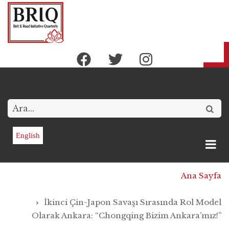
Ana
içeriğe
atla
Arama
English
Sayfa
Ana Sayfa
yolu
İkinci Çin-Japon Savaşı Sırasında Rol Model
Olarak Ankara: “Chongqing Bizim Ankara’mız!”