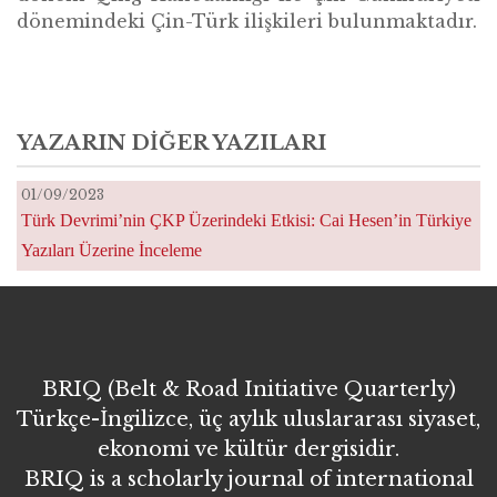
dönemindeki Çin-Türk ilişkileri bulunmaktadır.
YAZARIN DIĞER YAZILARI
01/09/2023
Türk Devrimi’nin ÇKP Üzerindeki Etkisi: Cai Hesen’in Türkiye
Yazıları Üzerine İnceleme
BRIQ (Belt & Road Initiative Quarterly)
Türkçe-İngilizce, üç aylık uluslararası siyaset,
ekonomi ve kültür dergisidir.
BRIQ is a scholarly journal of international