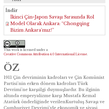
Demircan, N. & Ye, Z. (2024). İkinci Çin-Japon
İndir
Savaşı Sırasında Rol Model Olarak Ankara:
İkinci Çin-Japon Savaşı Sırasında Rol
"Chongqing Bizim Ankara'mız!" (Çev. Necati
Model Olarak Ankara: “Chongqing
Demircan). BRIQ Kuşak ve Yol Girişimi Dergisi,
Bizim Ankara’mız!”
6(1), 92-103.
This work is licensed under a
Creative Commons Attribution 4.0 International License
.
ÖZ
1911 Çin devriminin kadroları ve Çin Komünist
Partisi’nin erken dönem kadroları Türk
Devrimi’ne karşıilgi duymuşlardır. Bu ilginin
altında emperyalizme karşı Mustafa Kemal
Atatürk önderliğinde verilenKurtuluş Savaşı ve
Cumhuriyet Devrimi’yle ekonomik ve siyasi