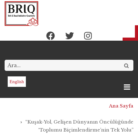
Ana
içeriğe
atla
Arama
English
Sayfa
Ana Sayfa
yolu
“Kuşak-Yol, Gelişen Dünyanın Öncülüğünde
‘Toplumu Biçimlendirme’nin Tek Yolu”