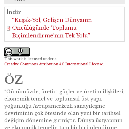
Li, G. (2024). Kuşak-Yol, Gelişen Dünyanın
İndir
Öncülüğünde ‘Toplumu Biçimlendirme’nin
“Kuşak-Yol, Gelişen Dünyanın
Tek Yolu (Röportajı yapan: Necati Demircan).
Öncülüğünde ‘Toplumu
BRIQ Kuşak ve Yol Girişimi Dergisi 6(1), 36-45.
Biçimlendirme’nin Tek Yolu”
This work is licensed under a
Creative Commons Attribution 4.0 International License
.
ÖZ
“Günümüzde, üretici güçler ve üretim ilişkileri,
ekonomik temel ve toplumsal üst yapı,
yoğunluğu Avrupamerkezli sanayileşme
devriminin çok ötesinde olan yeni bir tarihsel
değişim dönemine girmiştir. Dünya,üstyapının
ve ekonomik temelin tam bir biçimlendirme