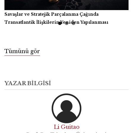
Savaşlar ve Stratejik Parçalanma Çağında
Yapay Zekâ, Üretici Güçler ve İnsanlığın Ortak Refahı
Kitap İncelemesi
Transatlantik İlişkilerin Yeniden Yapılanması
Tümünü gör
YAZAR BILGISI
Li Guitao